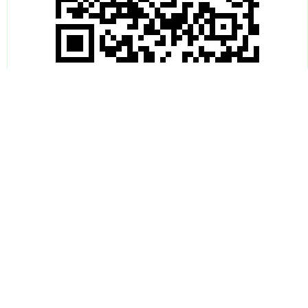
上证综指
3940.04
+39.68
+1.02%
滚动资讯
北汽集团成立元启物理智能科技公司 注册资本8亿
官方客服
08-06
深证成指
14311.01
+200.89
+1.42%
炒股杠杆开户 南方财经8月6日电融资融券股票配资入口，天眼查
App显示，近日，北京元启物理智能科技有限公司成立，法定代表
富维股份获得新能源品牌主机厂外饰项目定点，生命周期总
销售金额预计7.04亿元
在线答疑
07-28