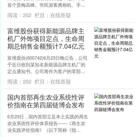
首个赏梅高峰。市民游客携相机、手机
纷至沓来，定格春日盛景。 东城区明城
阅读：
202
栏目：
在线答疑
墙遗址公园内，粉白....
富维股份获得新能源品牌主
机厂外饰项目定点，生命周
期总销售金额预计7.04亿元
富维股份(600742)6月23日晚公告，公司
于近日收到某知名新能源品牌主机厂的
定点通知书。公司将作为客户的零部件
供应商，为其车型开发外饰产品，并将
阅读：
202
栏目：
在线答疑
按照要求完成....
国内首部再生农业系统性评
价指南在第四届链博会发布
6月23日，国内首部立足本土实践的再生
农业系统性评价体系报告——《再生农
业实践评价指南》（以下简称《指
南》）在第四届链博会“链博首发站”正式