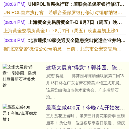
[08:06 PM]
UNIPOL首席执行官：若联合圣保罗银行修订对锡耶纳银行(MPS)的收购要约，UNIPOL将为其已同意收购的MPS分支机构支付任何更高倍数溢价的一半，上限为35亿欧元。
UNIPOL首席执行官：若联合圣保罗银行修订对锡耶纳银行(MPS)的收购要约，UNIPOL将为其已同意收购的MPS分支机构支付任何更高倍数溢价的一半，上限为35亿欧元。
[08:04 PM]
上海黄金交易所黄金T+D 8月7日（周五）晚盘盘初上涨0.72%报930.59元/克；上海黄金交易所白银T+D 8月7日（周五）晚盘盘初上涨2.44%报15517.0元/千克。
上海黄金交易所黄金T+D 8月7日（周五）晚盘盘初上涨0.72%报930.59元/克；上海黄金交易所白银T+D 8月7日（周五）晚盘盘初上涨2.44%报15517.0元/千克。
[08:03 PM]
北京通报10家交通安全隐患突出货运企业并约谈相关负责人
据“北京交警”微信公众号消息，日前，北京市公安交管局、市交通委、市城市管理委、市应急局等多部门联合召开通报约谈会，通报全市10家交通安全隐患突出货运企业，并对相关企业负责人进行约谈。会上通报了北京鸿昇兴业商贸有限公司、北京市朝阳区环境卫生服务中心第二清洁车辆场、北京恒运鸿途运输有限公司、北京金地顺平商贸有限公司、北京顺兴弘建筑工程有限公司、北京雪艳道路运输有限公司、北京紫喆建筑工程有限公司、北京祥字通达科技有限公司、北京国鑫昌达建筑工程有限公司、北京安捷永泰运输有限公司交通违法多发和亡人事故情况，其中2家隐患突出企业作了整改发言。随后，市公安交管局、市交通委、市城市管理委、市应急局联合对涉及企业负责人进行约谈，分别围绕2026年下半年货运行业新形势、新变化，从运输安全制度落实动态监控管理、安全生产应急处置、交通安全隐患防范等方面提出具体要求。警示各货运企业，要举一反三，坚定安全管理决心，深度梳理排查各类交通安全隐患，逐项落地管理措施，抓实车辆和驾驶人运营管控，提升交通安全风险防范效能，严防、压减交通违法和事故。(新京报)
这场大展真“得意”！郭莽园、陈炳佳联展新石湾美术馆
展览“得意——郭莽园与陈炳佳联展第二回”3
月15日将在广东省新石湾美术馆正式开展。
该展览由佛山市美术家协会、广东省新石
湾....
最高立减400元！今晚7点开始发放！
三月赏花正当时， 肇庆三月赏花消费季 重磅
启幕！ 为让每一位游客尽享春日浪漫， 肇庆