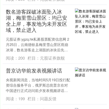
冰块，游....
数名游客踩破冰面坠入冰
湖，梅里雪山景区：均已安
全上岸，事发地为未开发区
域，禁止进入
元股证券:ygzq.hk私募股票配资信息网 2
月25日，云南德钦县梅里雪山景区雨崩
冰湖，数名游客走上湖面的冰块后先后
落水。 现场视频显示，冰湖内有巨大的
阅读：
200
栏目：
元股证券旗舰
冰块，游....
普京访华前发表视频讲话
央视新闻消息，当地时间5月19日投行配
资综合服务平台，俄罗斯总统普京在对
中国进行正式访问前夕发表视频讲话。
普京表示，俄罗斯希望俄中两国人民关
阅读：
199
栏目：
问题反馈
系更加紧密、彼此更加....