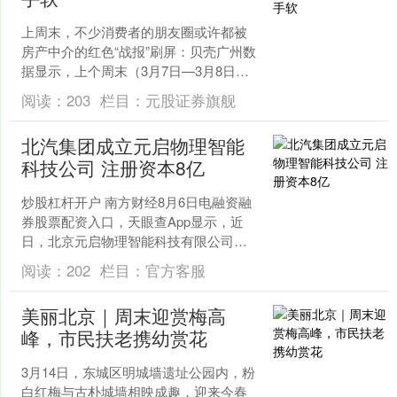
上周末，不少消费者的朋友圈或许都被
房产中介的红色“战报”刷屏：贝壳广州数
据显示，上个周末（3月7日—3月8日）
广州二手房交易签约量突破400单。新房
阅读：
203
栏目：
元股证券旗舰
方面，多盘抢....
北汽集团成立元启物理智能
科技公司 注册资本8亿
炒股杠杆开户 南方财经8月6日电融资融
券股票配资入口，天眼查App显示，近
日，北京元启物理智能科技有限公司成
立，法定代表人为张焱，注册资本8亿人
阅读：
202
栏目：
官方客服
民币融资融券股票....
美丽北京｜周末迎赏梅高
峰，市民扶老携幼赏花
3月14日，东城区明城墙遗址公园内，粉
白红梅与古朴城墙相映成趣，迎来今春