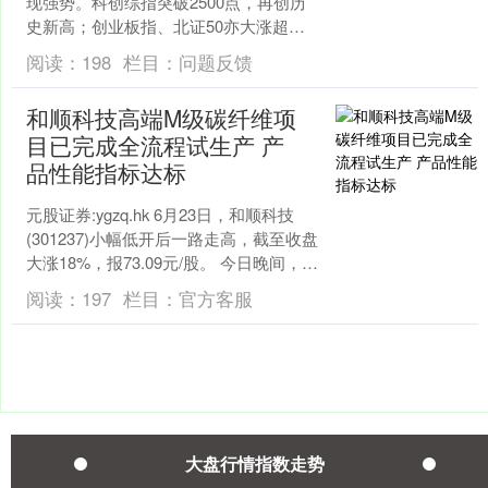
现强势。科创综指突破2500点，再创历
史新高；创业板指、北证50亦大涨超
3%。大盘蓝筹股有所调整，上证50等微
阅读：
198
栏目：
问题反馈
幅飘绿，成交呈....
和顺科技高端M级碳纤维项
上证综指
3940.04
+39.68
+1.02%
目已完成全流程试生产 产
品性能指标达标
元股证券:ygzq.hk 6月23日，和顺科技
(301237)小幅低开后一路走高，截至收盘
大涨18%，报73.09元/股。 今日晚间，和
顺科技发布机构调研纪要，....
阅读：
197
栏目：
官方客服
深证成指
14311.01
+200.89
+1.42%
大盘行情指数走势