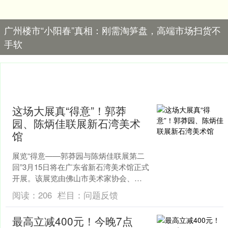
广州楼市“小阳春”真相：刚需淘笋盘，高端市场扫货不
手软
这场大展真“得意”！郭莽
园、陈炳佳联展新石湾美术
馆
展览“得意——郭莽园与陈炳佳联展第二
回”3月15日将在广东省新石湾美术馆正式
开展。该展览由佛山市美术家协会、广
东省新石湾美术馆主办。郭莽园与陈炳
阅读：
206
栏目：
问题反馈
佳的联展以“得意....
最高立减400元！今晚7点