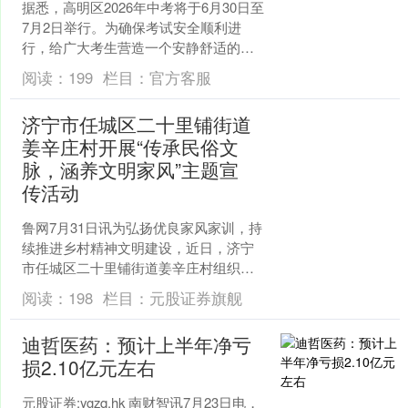
据悉，高明区2026年中考将于6月30日至
7月2日举行。为确保考试安全顺利进
行，给广大考生营造一个安静舒适的考
试环境，交管部门将对区内10个考点周
阅读：
199
栏目：
官方客服
边道路实施临时....
济宁市任城区二十里铺街道
姜辛庄村开展“传承民俗文
脉，涵养文明家风”主题宣
传活动
鲁网7月31日讯为弘扬优良家风家训，持
续推进乡村精神文明建设，近日，济宁
市任城区二十里铺街道姜辛庄村组织开
展“传承民俗文脉，涵养文明家风”主题宣
阅读：
198
栏目：
元股证券旗舰
讲活动。 宣讲人....
迪哲医药：预计上半年净亏
损2.10亿元左右
元股证券:ygzq.hk 南财智讯7月23日电，