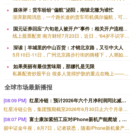
媒体评：货车纷纷“偏航”泌阳，南辕北辙为谁忙
澎湃新闻消息，一个跑长途的货车司机偶尔偏航，可能还属正常；发现偏航后，开下高速在...
国元证券回应“六旬老人被开户”事件：相关开户流程已履行规定环节，与当事人及其家属保持沟通
线上股票配资 南方财经7月23日，近日，“64岁不识字老人被银行工作人员跨省办卡...
深读｜羊城里的中山百货：才销北京路，又引中大人
5月10日-11日，广州北京路步行街的骑楼下，人潮如织。 厨邦酱油的酱香、杏仁饼...
如果美丽有最佳赏味期，那娜扎是无限
私募配资炒股平台 很多人觉得护肤的重点在晚上——卸妆、清洁、精华、面霜、眼霜，全...
全球市场最新播报
[08:09 PM]
红星冷链：预计2026年六个月净利润同比减少约74%至77%
红星冷链公告，集团预期截至2026年6月30日止六个月录得净利润介乎约人民币900万元至人民币1000万元，较截至2025年6月30日止六个月的净利润约人民币3970万元减少约74%至77%。董事会认为预期跌幅主要归因于宏观经济压力及行业去库存、战略支援措施及汇兑亏损。
[08:07 PM]
富士康加紧招工应对iPhone新机产能爬坡，生产旺季料持续至年底
据中证金牛座，8月7日，记者获悉，随着iPhone新机量产，代工组装厂商富士康正加紧招工应对产能爬坡，富士康部分厂区生产旺季预计持续至今年年底。7月下旬已有报道，苹果iPhone 18系列已于7月量产，正处于产能爬坡阶段。记者了解到，为保障iPhone新机量产进度，目前富士康正迎来招工高峰期。苹果一般于每年9月发布新一代iPhone手机，三季度是苹果产业链公司赶工备货、产能爬坡的高峰期。7月下旬，新华资产、长江资管、友邦保险等机构调研苹果供应商领益智造。领益智造表示，公司在新机的单机价值量较上代机型有提升。目前各类项目推进顺利，正按规划推进量产爬坡及客户交付，三季度正值交付旺季。