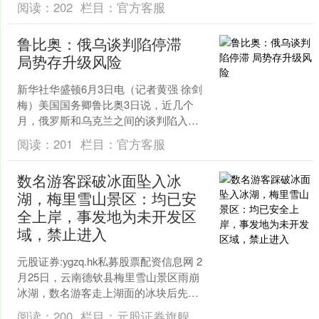
阅读：
202
栏目：
官方客服
对外发布。该《指南》....
鲁比奥：俄乌谈判陷停滞
局势存升级风险
新华社华盛顿6月3日电（记者黄强 徐剑
梅）美国国务卿鲁比奥3日说，近几个
月，俄罗斯和乌克兰之间的谈判陷入停
滞，局势存在升级风险。 元股证
阅读：
201
栏目：
官方客服
券:ygzq.hk 持牌....
数名游客踩破冰面坠入冰
湖，梅里雪山景区：均已安
全上岸，事发地为未开发区
域，禁止进入
元股证券:ygzq.hk私募股票配资信息网 2
月25日，云南德钦县梅里雪山景区雨崩
冰湖，数名游客走上湖面的冰块后先后
落水。 现场视频显示，冰湖内有巨大的
阅读：
200
栏目：
元股证券旗舰