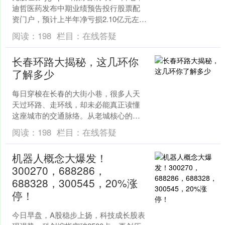
迪哲医药发布中期业绩预告投行股票配
资门户，预计上半年净亏损2.10亿元左
右。报告期内，公司已获批的两款产品
阅读：
198
栏目：
在线答疑
舒沃哲....
长春环路大揭秘，这几环你
了解多少
每日穿梭在长春的大街小巷，很多人天
天过环路、走环线，却未必能真正读懂
这座城市的交通脉络。从老城核心的一
环，到贯通都市圈的七环，层层环绕、
阅读：
198
栏目：
在线答疑
环环相扣的城市路网，记录....
机器人概念大爆发！
300270，688286，
688328，300545，20%涨
停！
今日早盘，A股稳步上扬，科技成长股表