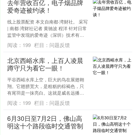
去年营收百亿，电子烟品牌
爱奇迹被约谈！
线上股票配资 本文自南都·湾财社。 采写
| 南都·湾财社记者 黄驰波 程洋 针对日常
监管中发现的爱奇迹（深圳）技术有限
公司涉嫌违法违规生产经营、合规管理
阅读：
199
栏目：
问题反馈
薄弱等....
北京西峪水库，上百人凌晨
蹲守只为看它一眼！
平谷西峪水库上空，巨大的鸟在展翅翱
翔。它翅膀宽大，是粗粝的棕褐色，只
有尾羽是一抹亮白。这就是威名远播的
国家一级保护动物——白尾海雕。 因为
阅读：
199
栏目：
问题反馈
它们的到来，西峪水库热....
6月30日至7月2日，佛山高
明这十个路段临时交通管制