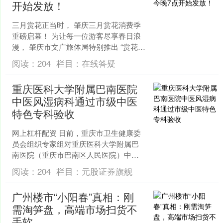
开始发放！
三月赏花正当时， 肇庆三月赏花消费季
重磅启幕！ 为让每一位游客尽享春日浪
漫， 肇庆市文广旅体局特别推出 “赏花
季”文旅促消费活动。 “ 肇 庆 文 旅 券 ”....
阅读：
204
栏目：
在线答疑
重庆医科大学附属巴南医院
中医风湿病科通过市级中医
特色专科验收
网上杠杆配资 日前，重庆市卫生健康委
员会组织专家组对重庆医科大学附属巴
南医院（重庆市巴南区人民医院）中医
风湿病科开展市级中医特色专科建设项
阅读：
204
栏目：
元股证券旗舰
目验收评审。经综合评定....
广州楼市“小阳春”真相：刚
需淘笋盘，高端市场扫货不
手软